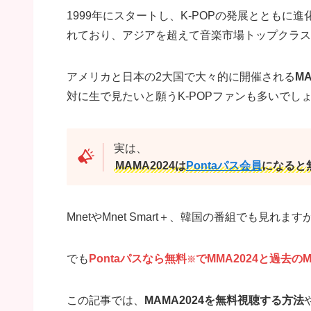
1999年にスタートし、K-POPの発展とともに進
れており、アジアを超えて音楽市場トップクラス
アメリカと日本の2大国で大々的に開催される
M
対に生で見たいと願うK-POPファンも多いでし
実は、
MAMA2024は
Pontaパス会員
になると
MnetやMnet Smart＋、韓国の番組でも見
でも
Pontaパスなら無料
でMMA2024と過去の
※
この記事では、
MAMA2024を無料視聴する方法