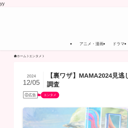
yy
アニメ・漫画
ドラマ
ホーム
エンタメ
【裏ワザ】MAMA2024見
2024
12/05
調査
広告
エンタメ