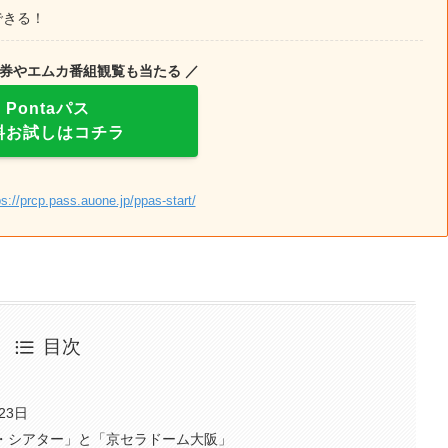
できる！
引券やエムカ番組観覧も当たる ／
Pontaパス
料お試しはコチラ
ps://prcp.pass.auone.jp/ppas-start/
目次
23日
ー・シアター」と「京セラドーム大阪」