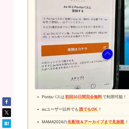
Pontaパスは
初回30日間完全無料
で利用可能！
auユーザー以外でも
誰でもOK
！
MAMA2024の
生配信＆アーカイブまで見放題
！